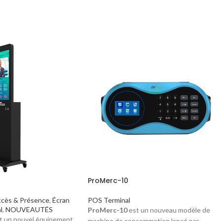
ProMerc-10
cès & Présence
,
Écran
POS Terminal
l
,
NOUVEAUTÉS
ProMerc-10
est un nouveau modèle de
t un nouvel équipement
machine de consommation lancé par