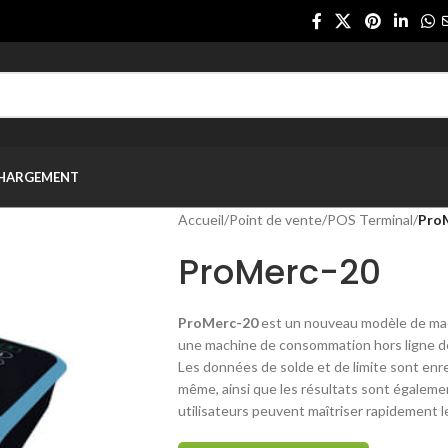
CHARGEMENT
Accueil
/
Point de vente
/
POS Terminal
/
Pro
ProMerc-20
ProMerc-20
est un nouveau modèle de ma
une machine de consommation hors ligne d
Les données de solde et de limite sont enr
même, ainsi que les résultats sont également
utilisateurs peuvent maîtriser rapidement l