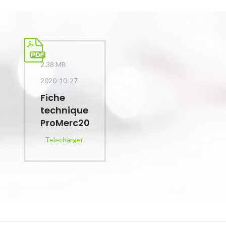
2.38 MB
2020-10-27
Fiche
technique
ProMerc20
Telecharger