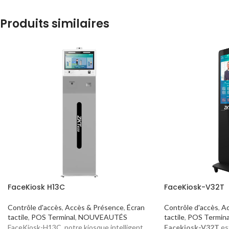
Produits similaires
FaceKiosk H13C
FaceKiosk-V32T
Contrôle d'accès
,
Accès & Présence
,
Écran
Contrôle d'accès
,
Ac
tactile
,
POS Terminal
,
NOUVEAUTÉS
tactile
,
POS Termina
FaceKiosk-H13C, notre kiosque intelligent
Facekiosk-V32T
es