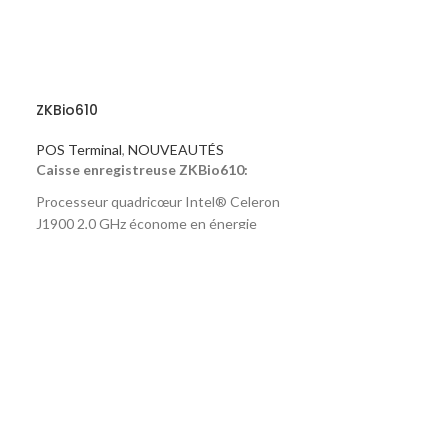
ZKBio610
POS Terminal
,
NOUVEAUTÉS
Caisse enregistreuse ZKBio610:
Processeur quadricœur Intel® Celeron
J1900 2,0 GHz économe en énergie
Écran véritablement plat de 15 pouces sans
cadre avec écran tactile PCAP
Plusieurs interfaces E / S pour les
périphériques
Standard avec 2 Go de RAM et 32 Go de
SSD
ZKBio810
MSR 3 pistes en option, VFD attaché et
écran client de 12,1 po
POS Terminal
Installation et maintenabilité plus rapides
Caisse enregist
Processeur Intel® Core ™ i3 ou i5 en option