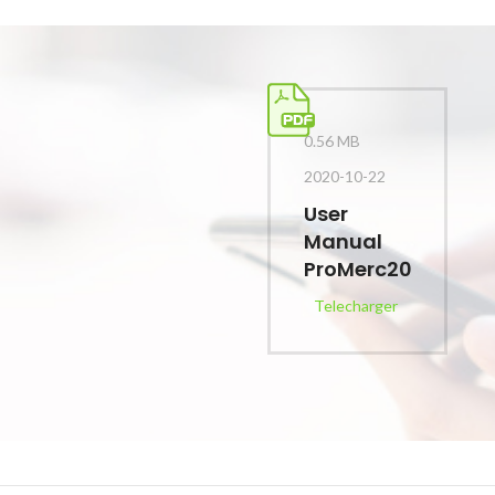
0.56 MB
2020-10-22
User
Manual
ProMerc20
Telecharger