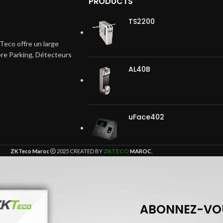
PRODUCTS
identité pour améliorer
TS2200
.
ulement une couche de
Teco offre un large
ire, mais accélère le
ière Parking, Détecteurs
xion.
AL40B
uFace402
ZKTECO
ZKTeco Maroc
2025 CREATED BY
MAROC
.
ABONNEZ-VOU