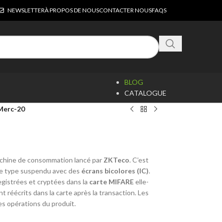
NEWSLETTER
À PROPOS DE NOUS
CONTACTER NOUS
FAQS
BLOG
CATALOGUE
Merc-20
chine de consommation lancé par
ZKTeco
. C’est
e type suspendu avec des
écrans bicolores (IC)
.
egistrées et cryptées dans la
carte MIFARE
elle-
 réécrits dans la carte après la transaction. Les
es opérations du produit.