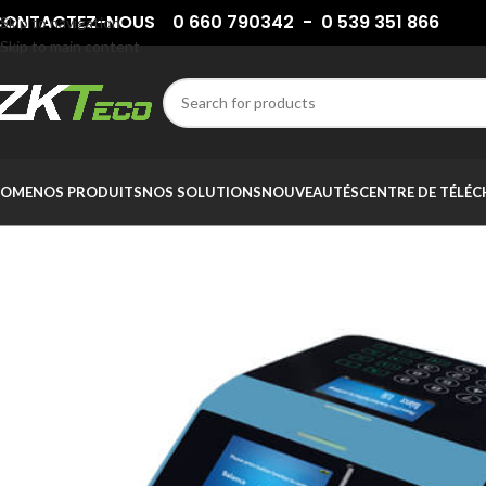
ONTACTEZ-NOUS 0 660 790342 - 0 539 351 866
Skip to navigation
Skip to main content
OME
NOS PRODUITS
NOS SOLUTIONS
NOUVEAUTÉS
CENTRE DE TÉLÉ