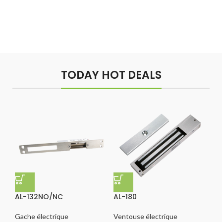
Hich Tech News
Play The Dream
Monster Beats
Apple iPhone 7
Minimalism Design
Music Makes Feel
Headphones
Color Red
TODAY HOT DEALS
Better
Read More
AL-132NO/NC
AL-180
AL
Gache électrique
Ventouse électrique
Ve