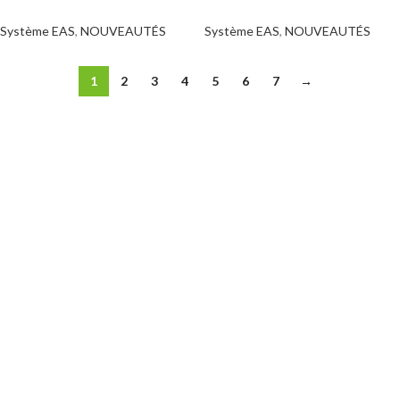
Système EAS
,
NOUVEAUTÉS
Système EAS
,
NOUVEAUTÉS
1
2
3
4
5
6
7
→