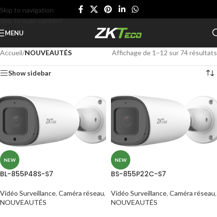
Skip to navigation
Skip to main content
MENU
Accueil
/
NOUVEAUTÉS
Affichage de 1–12 sur 74 résultats
Show sidebar
NEW
NEW
BL-855P48S-S7
BS-855P22C-S7
Vidéo Surveillance
,
Caméra réseau
,
Vidéo Surveillance
,
Caméra réseau
,
NOUVEAUTÉS
NOUVEAUTÉS