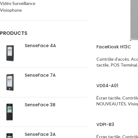
Vidéo Surveillance
Visiophone
PRODUCTS
SenseFace 4A
FaceKiosk H13C
Contrôle d'accès
,
Acc
tactile
,
POS Terminal
,
SenseFace 7A
VD04-A01
Écran tactile
,
Contrôl
NOUVEAUTÉS
,
Visi
SenseFace 3B
VDPI-B3
SenseFace 3A
Écran tactile
,
Contrôl