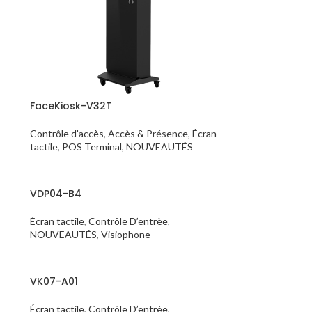
FaceKiosk-V32T
Contrôle d'accès
,
Accès & Présence
,
Écran
tactile
,
POS Terminal
,
NOUVEAUTÉS
VDP04-B4
Écran tactile
,
Contrôle D’entrèe
,
NOUVEAUTÉS
,
Visiophone
VK07-A01
Écran tactile
,
Contrôle D’entrèe
,