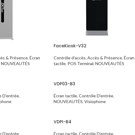
FaceKiosk-V32
ès & Présence
,
Écran
Contrôle d'accès
,
Accès & Présence
,
Écran
NOUVEAUTÉS
tactile
,
POS Terminal
,
NOUVEAUTÉS
VDP03-B3
e D’entrèe
,
Écran tactile
,
Contrôle D’entrèe
,
ophone
NOUVEAUTÉS
,
Visiophone
VDPI-B4
e D’entrèe
,
Écran tactile
,
Contrôle D’entrèe
,