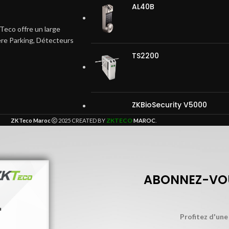
AL40B
Teco offre un large
ière Parking, Détecteurs
TS2200
ZKBioSecurity V5000
ZKTECO
ZKTeco Maroc
2025 CREATED BY
MAROC
.
ABONNEZ-VOU
Profitez d'une