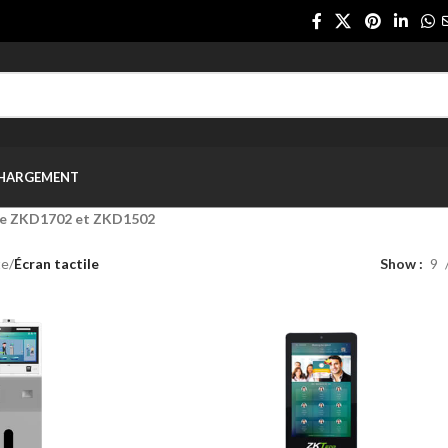
CHARGEMENT
ile ZKD1702 et ZKD1502
te
/
Écran tactile
Show
9