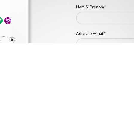
Nom & Prénom*
Adresse E-mail*
Ville*
Êtes-vous un revendeur?
Oui
Non