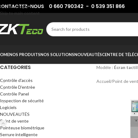
ONTACTEZ-NOUS 0 660 790342 - 0 539 351 866
Skip to navigation
Skip to main content
OME
NOS PRODUITS
NOS SOLUTIONS
NOUVEAUTÉS
CENTRE DE TÉLÉ
CATEGORIES
Modèle :
Écran tact
Contrôle d'accès
Accueil
/
Point de ven
Contrôle D’entrèe
Contrôle Panel
Inspection de sécurité
Logiciels
NOUVEAUTÉS
Point de vente
Pointeuse biométrique
Serrure intelligente