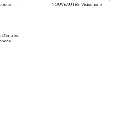
ophone
NOUVEAUTÉS
,
Visiophone
e D’entrèe
,
ophone