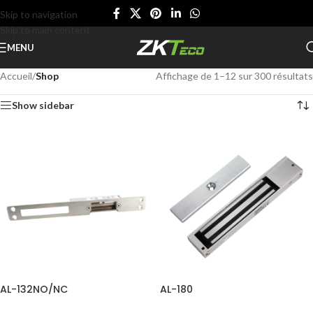
Skip to navigation
Skip to main content
MENU
Accueil
/
Shop
Affichage de 1–12 sur 300 résultats
Show sidebar
AL-132NO/NC
AL-180