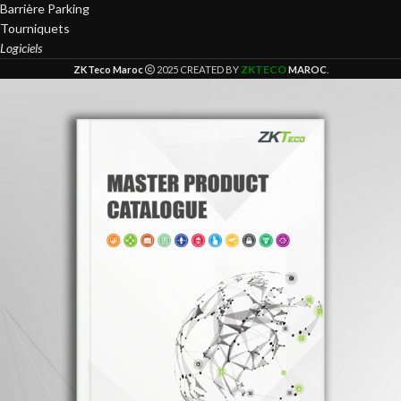
Barrière Parking
Tourniquets
Logiciels
ZKTECO
ZKTeco Maroc
2025 CREATED BY
MAROC
.