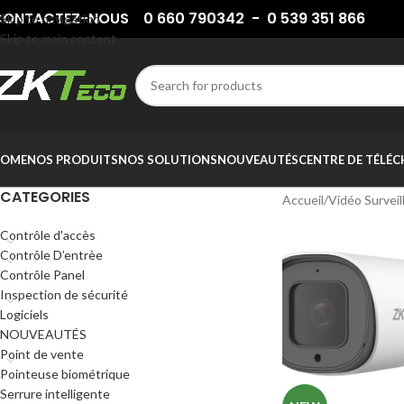
ONTACTEZ-NOUS 0 660 790342 - 0 539 351 866
Skip to navigation
Skip to main content
OME
NOS PRODUITS
NOS SOLUTIONS
NOUVEAUTÉS
CENTRE DE TÉLÉ
CATEGORIES
Accueil
/
Vidéo Surveil
Contrôle d'accès
Contrôle D’entrèe
Contrôle Panel
Inspection de sécurité
Logiciels
NOUVEAUTÉS
Point de vente
Pointeuse biométrique
Serrure intelligente