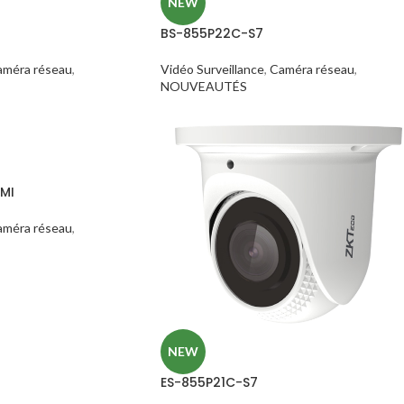
NEW
BS-855P22C-S7
améra réseau
,
Vidéo Surveillance
,
Caméra réseau
,
NOUVEAUTÉS
MI
améra réseau
,
NEW
ES-855P21C-S7