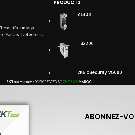
PRODUCTS
AL40B
Teco offre un large
ière Parking, Détecteurs
TS2200
ZKBioSecurity V5000
ZKTECO
ZKTeco Maroc
2025 CREATED BY
MAROC
.
ABONNEZ-VOU