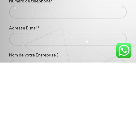
Numéro de téléphone*
Adresse E-mail*
Nom de votre Entreprise ?
Ville*
Êtes-vous un revendeur?
Oui
Non