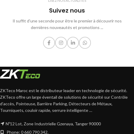
LISEZ NOS ACTUALITÉS
Suivez nous
Il suffit d'une seconde pour être le premier à découvrir nos
dernières nouveautés et promotions ...
ZKTeco Maroc est le distributeur leader en technologie de sécurité.
ZKTeco offre un large éventail de solutions de sécurité sur Contrôle
d’accès, Pointeuse, Barrière Parking, Détecteurs de Métaux,
Tourniquets, couloir rapide, serrure intelligente …
Nº12 Lot, Zone Industrielle Gzenaya, Tanger 90000
Phone: 0 660 790 342.