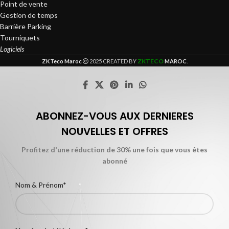
Point de vente
Gestion de temps
Barrière Parking
Tourniquets
Logiciels
ZKTECO
ZKTeco Maroc
2025 CREATED BY
MAROC
.
ABONNEZ-VOUS AUX DERNIERES
NOUVELLES ET OFFRES
Profitez d'une réduction de 30% une fois que vous êtes
abonné
Nom & Prénom*