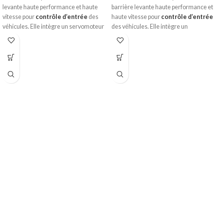
levante haute performance et haute
barrière levante haute performance et
vitesse pour
contrôle d’entrée
des
haute vitesse pour
contrôle d’entrée
véhicules. Elle intègre un servomoteur
des véhicules. Elle intègre un
haute performance, une structure de
servomoteur haute performance, une
transmission simple et fiable, un
structure de transmission simple et
panneau de contrôle résistant aux
fiable, un panneau de contrôle résistant
températures élevées, un design à
aux températures élevées, un design à
l’aspect humainement interactif et une
l’aspect humainement interactif et une
protection contre les impacts sur le
protection contre les impacts sur le
connecteur de lisse.
connecteur de lisse.