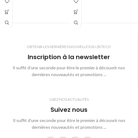
structure de transmission simple et
transmission simple et fiable, un
fiable, un panneau de contrôle résistant
panneau de contrôle résistant aux
aux températures élevées, un design à
températures élevées, un design à
l’aspect humainement interactif et une
l’aspect humainement interactif et une
protection contre les impacts sur le
protection contre les impacts sur le
connecteur de lisse.
connecteur de lisse.
OBTENIR LES DERNIÈRES NOUVELLES DU ZKTECO
Inscription à la newsletter
Il suffit d'une seconde pour être le premier à découvrir nos
dernières nouveautés et promotions ...
LISEZ NOS ACTUALITÉS
Suivez nous
Il suffit d'une seconde pour être le premier à découvrir nos
dernières nouveautés et promotions ...