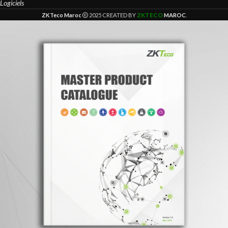
Logiciels
ZKTECO
ZKTeco Maroc
2025 CREATED BY
MAROC
.