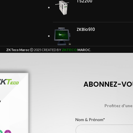
TS2200
ZKBio910
ZKTECO
ZKTeco Maroc
2025 CREATED BY
MAROC
.
ABONNEZ-VOU
Profitez d'une
Nom & Prénom*