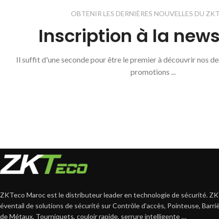
OBTENIR LES DERNIÈRES NOUVELLES DU ZK
Inscription à la news
Il suffit d'une seconde pour être le premier à découvrir nos d
promotions ...
ZKTeco Maroc est le distributeur leader en technologie de sécurité. ZK
éventail de solutions de sécurité sur Contrôle d’accès, Pointeuse, Barr
de Métaux, Tourniquets, couloir rapide, serrure intelligente …