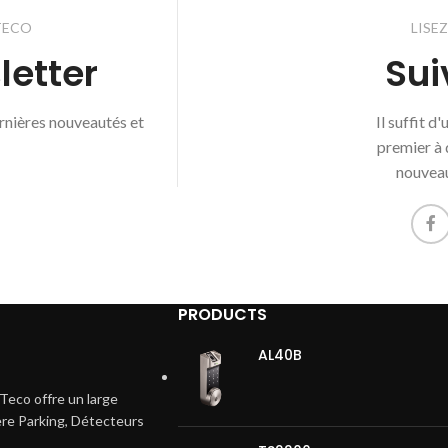
TECO
LISE
letter
Sui
ernières nouveautés et
Il suffit d
premier à 
nouveau
PRODUCTS
AL40B
Teco offre un large
ière Parking, Détecteurs