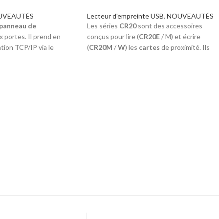
UVEAUTÉS
Lecteur d'empreinte USB
,
NOUVEAUTÉS
 panneau de
Les séries
CR20
sont des accessoires
 portes. Il prend en
conçus pour lire (
CR20E
/ M) et écrire
tion TCP/IP via le
(
CR20M
/
W
) les
cartes
de proximité. Ils
 et la communication
sont connectés au
PC
via le port
USB
(Plug
ne extension aux
& play).
5 tels que
DM10
,
Le
CR20 ZKTeco
permettent des
transactions à grande vitesse et intègrent
parfaitement au logiciel
des indicateurs LED. CR20M / W inclut un
pour fournir une
protocole de communication pour le
é
RFID
.
C2-260
peut
développement et il est compatible avec
s par défaut. Il peut
S.O Windows 32 bits.
 DM10 maximum qu'il
CR20E
et
CR20M
sont compatibles avec
u'à
10 portes
.
Windows S.O et lisent le même numéro de
série que les appareils
ZKTeco