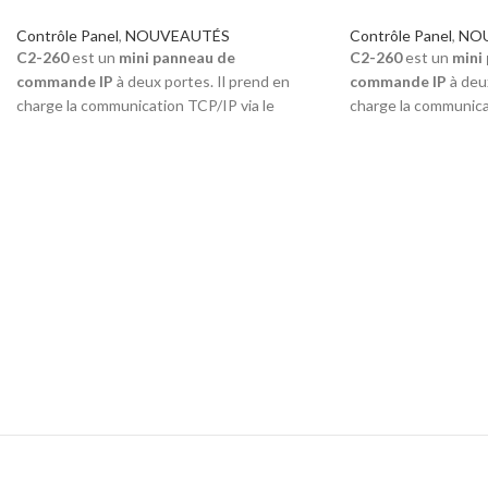
Contrôle Panel
,
NOUVEAUTÉS
Contrôle Panel
,
NO
C2-260
est un
mini panneau de
C2-260
est un
mini
commande IP
à deux portes. Il prend en
commande IP
à deux
charge la communication TCP/IP via le
charge la communica
réseau LAN ou WAN, et la communication
réseau LAN ou WAN,
RS485 qui permet une extension aux
RS485 qui permet u
périphériques RS485 tels que
DM10
,
périphériques RS48
AUX485, WR485.
AUX485, WR485.
La série correspond parfaitement au logiciel
La série correspond 
Web
ZKBioAccess
pour fournir une
Web
ZKBioAccess
solution de sécurité
RFID
.
C2-260
peut
solution de sécurit
contrôler deux portes par défaut. Il peut
contrôler deux porte
s'étendre jusqu'à 8 DM10 maximum qu'il
s'étendre jusqu'à 8
peut supporter jusqu'à
10 portes
.
peut supporter jusq