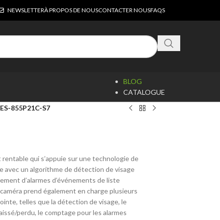
NEWSLETTER
À PROPOS DE NOUS
CONTACTER NOUS
FAQS
BLOG
CATALOGUE
ES-855P21C-S7
rentable qui s’appuie sur une technologie de
ine avec un algorithme de détection de visage
oiement d’alarmes d’événements de liste
a caméra prend également en charge plusieurs
inte, telles que la détection de visage, le
 laissé/perdu, le comptage pour les alarmes