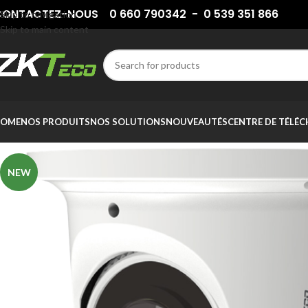
ONTACTEZ-NOUS 0 660 790342 - 0 539 351 866
Skip to navigation
Skip to main content
OME
NOS PRODUITS
NOS SOLUTIONS
NOUVEAUTÉS
CENTRE DE TÉLÉ
NEW