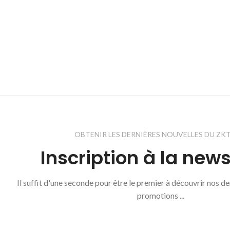
panneau de contrô
contrôler deux portes par défaut. Il peut
robuste classée IP65
s'étendre jusqu'à 8 DM10 maximum qu'il
durabilité supplémen
peut supporter jusqu'à
10 portes
.
conditions météorol
environnements exté
OBTENIR LES DERNIÈRES NOUVELLES DU ZK
Inscription à la news
Il suffit d'une seconde pour être le premier à découvrir nos d
promotions ...