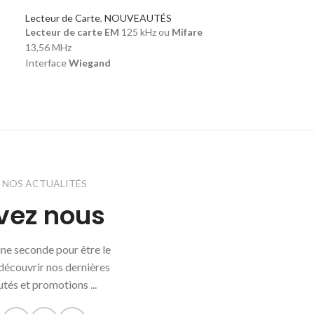
Lecteur de Carte
,
NOUVEAUTÉS
Lecteur de Carte
Lecteur de carte EM
125 kHz ou
Mifare
Le
MR100
est un
13,56 MHz
contact qui se ca
Interface
Wiegand
conception de boî
Rapidité et fiabilité
durabilité, leur p
démontage et le l
e
une sortie Wiega
Z NOS ACTUALITÉS
vez nous
'une seconde pour être le
découvrir nos dernières
tés et promotions ...