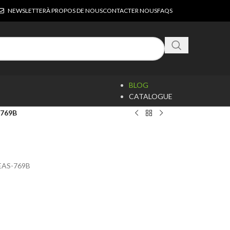
NEWSLETTER
À PROPOS DE NOUS
CONTACTER NOUS
FAQS
BLOG
CATALOGUE
-769B
 EAS-769B