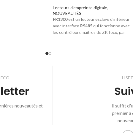
le
. Avec sa structure
Lecteurs d'empreinte digitale
,
, le
FR1200
offre une
NOUVEAUTÉS
taire dans toutes les
FR1300
est un lecteur esclave d'intérieur
ogiques, y compris les
avec interface
RS485
qui fonctionne avec
rieurs.
les contrôleurs maîtres de ZKTeco, par
exemple, les
panneaux de commande
biométriques
de la série
inBIO
. En tant qu
lecteur esclave à valeur ajoutée, le
FR1300
fournit la solution de
contrôle d'accès
la
plus sécurisée et la plus rentable pour les
petites et moyennes entreprises.
TECO
LISE
letter
Sui
ernières nouveautés et
Il suffit d
premier à 
nouveau