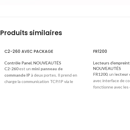
Produits similaires
C2-260 AVEC PACKAGE
FR1200
Contrôle Panel
,
NOUVEAUTÉS
Lecteurs d'empreinte
NOUVEAUTÉS
C2-260
est un
mini panneau de
FR1200
, un l
ecteur 
commande IP
à deux portes. Il prend en
avec interface de 
charge la communication TCP/IP via le
fonctionne avec les
réseau LAN ou WAN, et la communication
biométriques
et le
RS485 qui permet une extension aux
autonome
d'
emprei
périphériques RS485 tels que
DM10
,
compris les
contrôl
AUX485, WR485.
F8 et ainsi de suite. 
La série correspond parfaitement au logiciel
capture et de transf
Web
ZKBioAccess
pour fournir une
d'empreintes digital
solution de sécurité
RFID
.
C2-260
peut