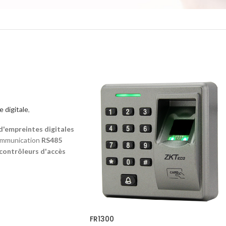
 digitale
,
d'empreintes digitales
communication
RS485
contrôleurs d'accès
contrôle d'accès
ntes digitales
, y
eurs
de la série
inBIO
,
Il offre la fonction de
ert d'échantillons
es pour accéder au
FR1300