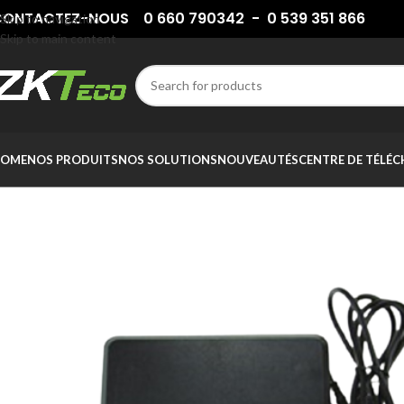
ONTACTEZ-NOUS 0 660 790342 - 0 539 351 866
Skip to navigation
Skip to main content
OME
NOS PRODUITS
NOS SOLUTIONS
NOUVEAUTÉS
CENTRE DE TÉLÉ