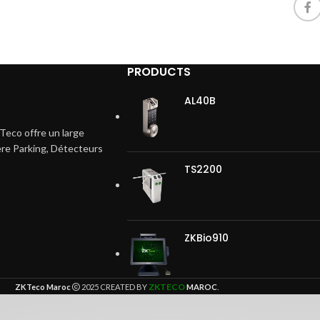
PRODUCTS
AL40B
Teco offre un large
ière Parking, Détecteurs
TS2200
ZKBio910
ZKTECO
ZKTeco Maroc
2025 CREATED BY
MAROC
.