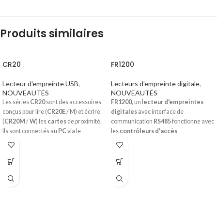
Produits similaires
CR20
FR1200
Lecteur d'empreinte USB
,
Lecteurs d'empreinte digitale
,
NOUVEAUTÉS
NOUVEAUTÉS
Les séries
CR20
sont des accessoires
FR1200
, un l
ecteur d'empreintes
conçus pour lire (
CR20E
/ M) et écrire
digitales
avec interface de
(
CR20M
/
W
) les
cartes
de proximité.
communication
RS485
fonctionne avec
Ils sont connectés au
PC
via le
les
contrôleurs d'accès
port
USB
(Plug & play).
biométriques
et le
contrôle d'accès
autonome
d'
empreintes digitales
, y
Le
CR20 ZKTeco
permettent des
compris les
contrôleurs
de la série
transactions à grande vitesse et
inBIO
, F8 et ainsi de suite. Il offre la
intègrent des indicateurs LED. CR20M
fonction de capture et de transfert
/ W inclut un protocole de
d'échantillons d'empreintes digitales
communication pour le développement
pour accéder au
panneau de
et il est compatible avec S.O Windows
contrôle
. Avec sa structure robuste
32 bits.