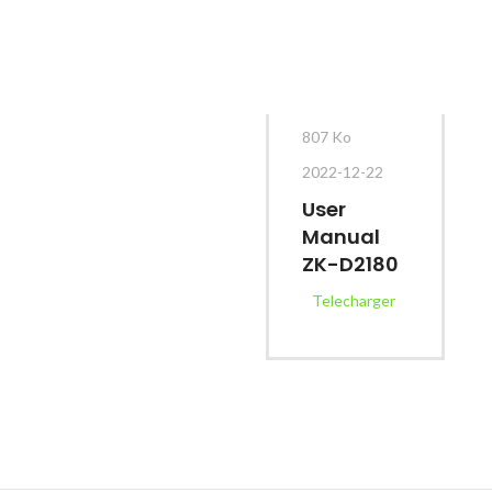
807 Ko
2022-12-22
User
Manual
ZK-D2180
Telecharger