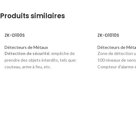
Produits similaires
ZK-D100S
ZK-D1010S
Détecteurs de Métaux
Détecteurs de Mét
Détection de sécurité
: empêche de
Zone de détection 
prendre des objets interdits, tels que:
100 niveaux de sensi
couteau, arme à feu, etc.
Compteur d'alarme 
Alarme sonore
Empêche la perte d'objets de valeur.
Domaine éducatif: Empêcher de prendre
des outils de triche, tels que: téléphone,
dictionnaire électronique, etc.