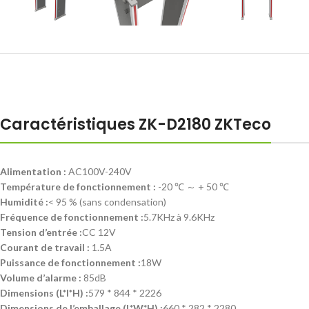
Caractéristiques ZK-D2180 ZKTeco
Alimentation :
AC100V-240V
Température de fonctionnement :
-20 ℃ ～ + 50 ℃
Humidité :
< 95 % (sans condensation)
Fréquence de fonctionnement :
5.7KHz à 9.6KHz
Tension d’entrée :
CC 12V
Courant de travail :
1.5A
Puissance de fonctionnement :
18W
Volume d’alarme :
85dB
Dimensions (L*l*H) :
579 * 844 * 2226
Dimensions de l’emballage (L*W*H) :
660 * 282 * 2280