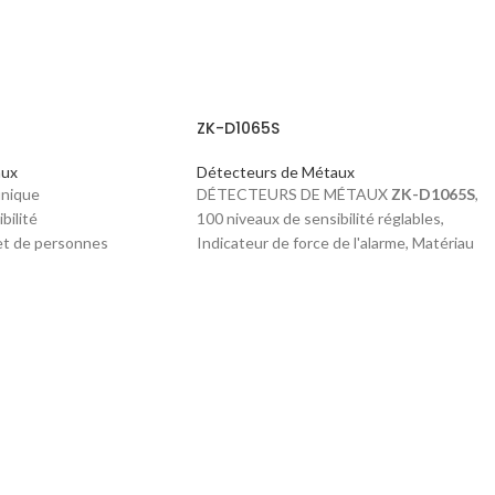
ZK-D1065S
aux
Détecteurs de Métaux
unique
DÉTECTEURS DE MÉTAUX
ZK-D1065S
,
bilité
100 niveaux de sensibilité réglables,
et de personnes
Indicateur de force de l'alarme, Matériau
anti-feu, Statistiques d'alarmes et de
personnes, Inoffensif pour le corps humain,
Mot de passe de protection, Programme
d'autodiagnostic, Six zones de détection d
recouvrement mutuel, Alarme sonore et
LED.