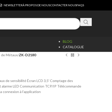
NEWSLETTER
À PROPOS DE NOUS
CONTACTER NOUS
FAQS
BLOG
CATALOGUE
 de Métaux
/
ZK-D2180
ux de sensibilité Écran LCD 3,5′ Comptage des
et alarme LED Communication TCP/IP Télécommande
a connexion à l’application