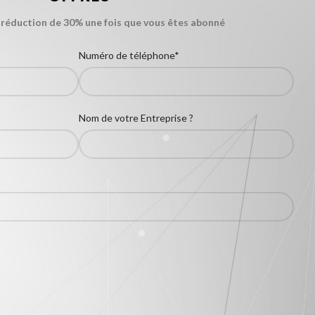
 réduction de 30% une fois que vous êtes abonné
Numéro de téléphone*
Nom de votre Entreprise ?