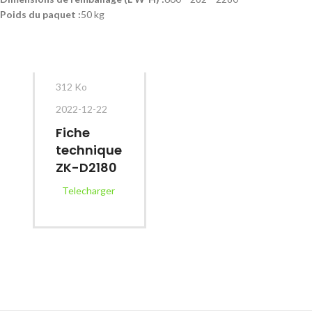
Poids du paquet :
50 kg
312 Ko
2022-12-22
Fiche
technique
ZK-D2180
Telecharger