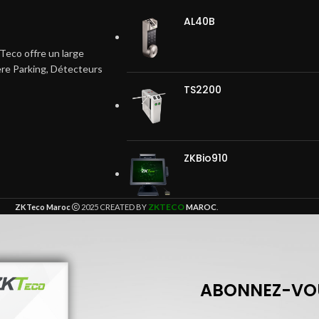
AL40B
Teco offre un large
ière Parking, Détecteurs
TS2200
ZKBio910
ZKTECO
ZKTeco Maroc
2025 CREATED BY
MAROC
.
ABONNEZ-VOU