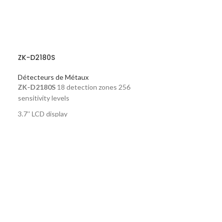
ZK-D2180S
Détecteurs de Métaux
ZK-D2180S
18 detection zones 256
sensitivity levels
3.7’’ LCD display
Counter for alarm and people
Synchronous sound & LED alarm
e
ZK-D3180S
Détecteurs de 
Le
ZK-D3180S
e