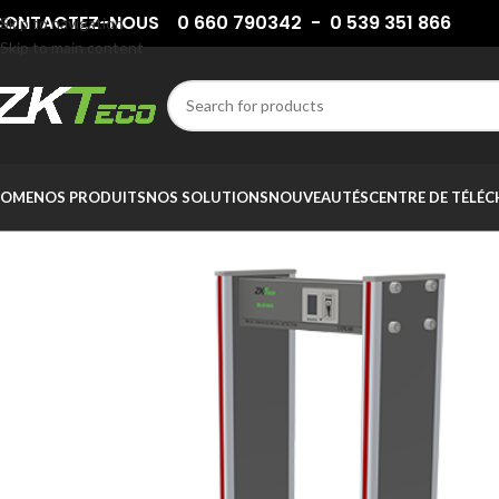
ONTACTEZ-NOUS 0 660 790342 - 0 539 351 866
Skip to navigation
Skip to main content
OME
NOS PRODUITS
NOS SOLUTIONS
NOUVEAUTÉS
CENTRE DE TÉLÉ