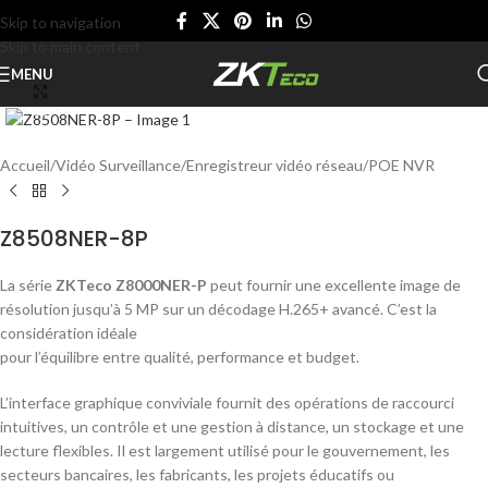
Skip to navigation
Skip to main content
MENU
Click to enlarge
Accueil
/
Vidéo Surveillance
/
Enregistreur vidéo réseau
/
POE NVR
Z8508NER-8P
La série
ZKTeco Z8000NER-P
peut fournir une excellente image de
résolution jusqu’à 5 MP sur un décodage H.265+ avancé. C’est la
considération idéale
pour l’équilibre entre qualité, performance et budget.
L’interface graphique conviviale fournit des opérations de raccourci
intuitives, un contrôle et une gestion à distance, un stockage et une
lecture flexibles. Il est largement utilisé pour le gouvernement, les
secteurs bancaires, les fabricants, les projets éducatifs ou