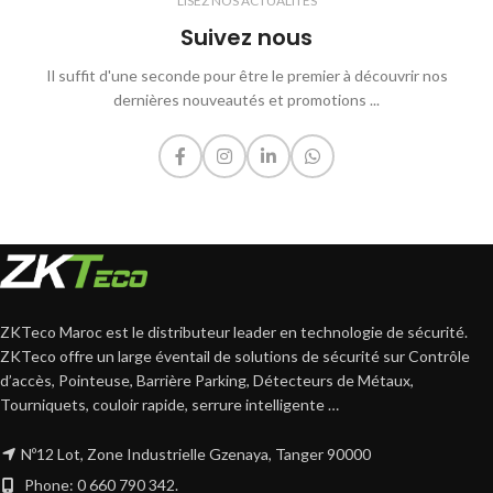
LISEZ NOS ACTUALITÉS
Suivez nous
Il suffit d'une seconde pour être le premier à découvrir nos
dernières nouveautés et promotions ...
ZKTeco Maroc est le distributeur leader en technologie de sécurité.
ZKTeco offre un large éventail de solutions de sécurité sur Contrôle
d’accès, Pointeuse, Barrière Parking, Détecteurs de Métaux,
Tourniquets, couloir rapide, serrure intelligente …
Nº12 Lot, Zone Industrielle Gzenaya, Tanger 90000
Phone: 0 660 790 342.