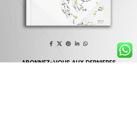
ABONNEZ-VOUS AUX DERNIERES
NOUVELLES ET OFFRES
Profitez d'une réduction de 30% une fois que vous êtes
abonné
Nom & Prénom*
Numéro de téléphone*