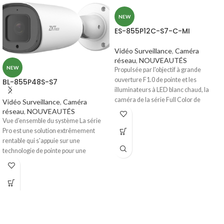
NEW
ES-855P12C-S7-C-MI
Vidéo Surveillance
,
Caméra
réseau
,
NOUVEAUTÉS
NEW
Propulsée par l'objectif à grande
ouverture F1.0 de pointe et les
BL-855P48S-S7
illuminateurs à LED blanc chaud, la
caméra de la série Full Color de
Vidéo Surveillance
,
Caméra
ZKTeco présente une image couleur
réseau
,
NOUVEAUTÉS
de haute
Vue d'ensemble du système La série
qualité avec des détails riches, même
Pro est une solution extrêmement
dans des conditions d'obscurité totale.
rentable qui s'appuie sur une
Il est prometteur de fournir une
technologie de pointe pour une
identification authentique 24h/24 et
surveillance vidéo cristalline avec un
7j/7.
algorithme de détection de visage
intégré, la caméra prend en charge le
La série Full Color offre également
déploiement d'alarmes d'événements
plusieurs fonctions de détection de
de liste blanche/noire dans différents
visage intelligentes à la pointe de
scénarios. La caméra prend également
l'industrie pour les alarmes de
en charge plusieurs fonctions