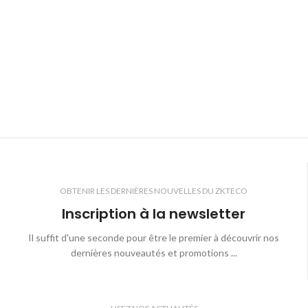
Pro classées IP67 peuvent résister
longtemps à l'eau et à la poussière.
Avec une tolérance de tension d'entrée
de 10 %, les caméras peuvent
fonctionner en toute sécurité dans des
conditions d'alimentation extrêmes ou
instables. Avec une plage de
température de fonctionnement de
-30°C à 60°C, les caméras peuvent
s'adapter à une variété
d'environnements extérieurs difficiles.
OBTENIR LES DERNIÈRES NOUVELLES DU ZKTECO
Inscription à la newsletter
Il suffit d'une seconde pour être le premier à découvrir nos
dernières nouveautés et promotions ...