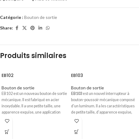
Catégorie :
Bouton de sortie
Share:
Produits similaires
EB102
EB103
Bouton de sortie
Bouton de sortie
EB102 est un nouveau bouton de sortie
EB103
est un nouvel interrupteur à
mécanique. Il est fabriqué en acier
bouton-poussoir mécanique composé
inoxydable. Il a une petite taille, une
d'un luminum. Il a les caractéristiques
apparence exquise, une application
de petite taille, d'apparence exquise,
économique et des performances à
d'application économique, de
coût élevé. Il est largement utilisé dans
performances à coût élevé, etc. Utilisé
le contrôle d'accès, les systèmes de
dans le domaine de la sécurité du
contrôle d'accès électroniques et
contrôle d'accès, des systèmes de