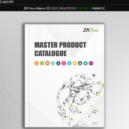
Logiciels
ZKTECO
ZKTeco Maroc
2025 CREATED BY
MAROC
.