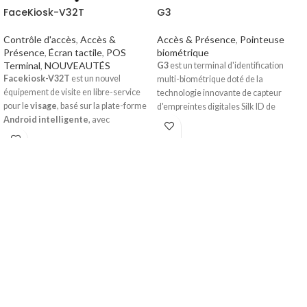
FaceKiosk-V32T
G3
Contrôle d'accès
,
Accès &
Accès & Présence
,
Pointeuse
Présence
,
Écran tactile
,
POS
biométrique
Terminal
,
NOUVEAUTÉS
G3
est un terminal d'identification
Facekiosk-V32T
est un nouvel
multi-biométrique doté de la
équipement de visite en libre-service
technologie innovante de capteur
pour le
visage
, basé sur la plate-forme
d'empreintes digitales Silk ID de
Android intelligente
, avec
ZKTeco. Avec l'algorithme
l'algorithme de
reconnaissance
d'empreintes digitales 3D Neuron de
faciale ZKTeco
, une
imprimante
pointe au monde, il authentifie avec
thermique intégrée
, prend en charge
précision les empreintes digitales
l'impression de billets, d'étiquettes, etc.
sèches, humides ou rugueuses de
Et prend également en charge le
manière efficace et précise. La
module d'identification de
carte
technologie infrarouge permet à
d'identité
nationale intégré ( fourni
l'appareil de fonctionner
par le client).
automatiquement lorsque des
empreintes digitales sont détectées.
Notre
Facekiosk-V32T
offre un
Avec le dernier algorithme facial, il
système de gestion des visiteurs
prend en charge la détection de faux
moderne, innovant et attrayant, le
visages.
fonctionnement en libreservice
impressionne les clients à la réception,