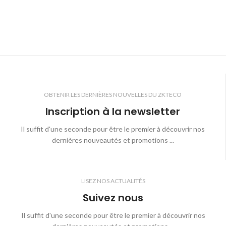
rend le processus d'inscription rapide
et facile et réduit la charge
administrative de votre personnel de
réception. De plus, nous pourrions
intégrer un lecteur de carte d'identité
permettant à tout nouveau visiteur de
faire vérifier son identité en comparant
son visage avec la photo de la carte
d'identité pour améliorer le niveau de
OBTENIR LES DERNIÈRES NOUVELLES DU ZKTECO
sécurité.
Inscription à la newsletter
Cela ajoute non seulement une couche
de sécurité supplémentaire, mais
Il suffit d'une seconde pour être le premier à découvrir nos
accélère le processus de connexion.
dernières nouveautés et promotions ...
LISEZ NOS ACTUALITÉS
Suivez nous
Il suffit d'une seconde pour être le premier à découvrir nos