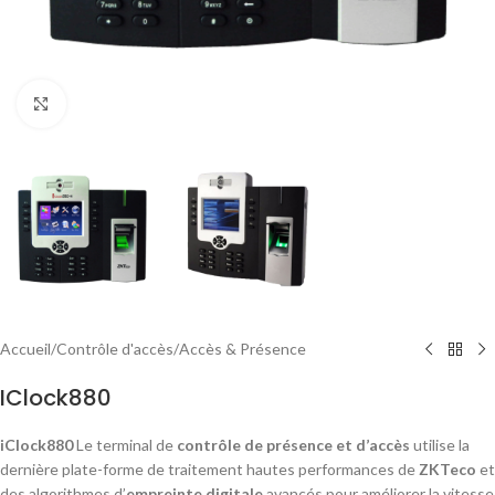
Click to enlarge
Accueil
/
Contrôle d'accès
/
Accès & Présence
IClock880
iClock880
Le terminal de
contrôle de présence et d’accès
utilise la
dernière plate-forme de traitement hautes performances de
ZKTeco
et
des algorithmes d’
empreinte digitale
avancés pour améliorer la vitesse