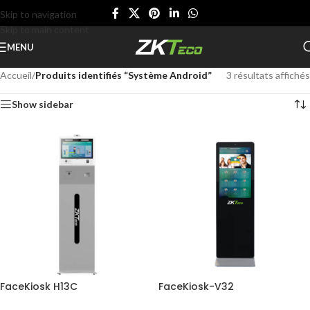
Skip to navigation
Skip to main content
MENU
Accueil
/
Produits identifiés “Système Android”
3 résultats affichés
Show sidebar
FaceKiosk H13C
FaceKiosk-V32