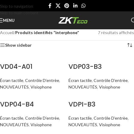
Skip to navigation
Skip to main content
MENU
Accueil
/
Produits identifiés “interphone”
7 résultats affichés
Show sidebar
VD04-A01
VDP03-B3
Écran tactile
,
Contrôle D’entrèe
,
Écran tactile
,
Contrôle D’entrèe
,
NOUVEAUTÉS
,
Visiophone
NOUVEAUTÉS
,
Visiophone
VDP04-B4
VDPI-B3
Écran tactile
,
Contrôle D’entrèe
,
Écran tactile
,
Contrôle D’entrèe
,
NOUVEAUTÉS
,
Visiophone
NOUVEAUTÉS
,
Visiophone