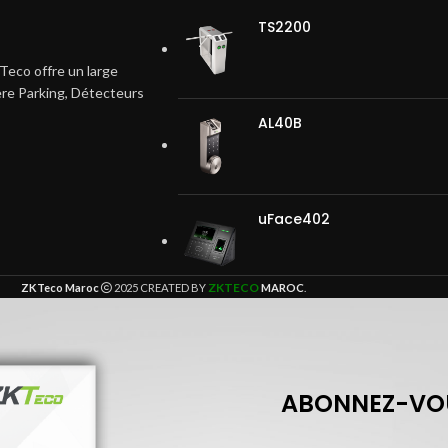
TS2200
Teco offre un large
ière Parking, Détecteurs
AL40B
uFace402
ZKTECO
ZKTeco Maroc
2025 CREATED BY
MAROC
.
ABONNEZ-VOU