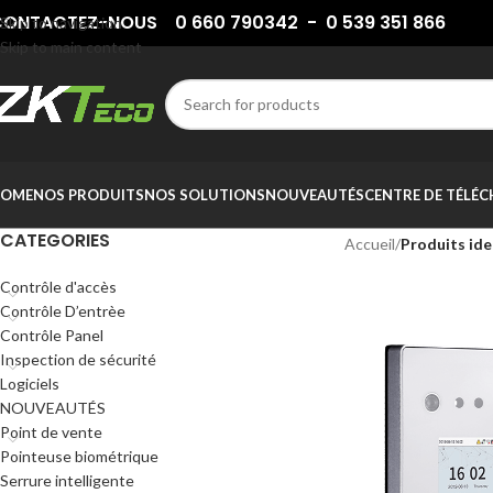
ONTACTEZ-NOUS 0 660 790342 - 0 539 351 866
Skip to navigation
Skip to main content
OME
NOS PRODUITS
NOS SOLUTIONS
NOUVEAUTÉS
CENTRE DE TÉLÉ
CATEGORIES
Accueil
/
Produits ide
Contrôle d'accès
Contrôle D’entrèe
Contrôle Panel
Inspection de sécurité
Logiciels
NOUVEAUTÉS
Point de vente
Pointeuse biométrique
Serrure intelligente